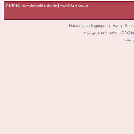
Partner:
|
www.php-webkatalog.de
www.links-index.de
Nutzungsbedingungen
Faq
Kont
|
|
P3XHo
Copyright © 2013 -2026 by
Seite g