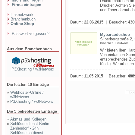
Info,s und Regeln
Druckerpatronen an 
Firma eintragen
Drucker. Achten Sie
und Toner darauf da
Linknetzwerk
Branchenbuch
Datum:
22.06.2015
| Besucher:
430
Online-Shop
Passwort vergessen?
Mybarcodeshop
Silberbergstraße 2,
Branchen: Hardware
Aus dem Branchenbuch
Wir bieten Ihen Ha
Von einfachen Scann
entsprechendes Zub
fündig. Wir arbeiten 
P3Xhosting / w3Networx
Datum:
11.05.2015
| Besucher:
488
Die letzten 10 Einträge
»
Webhoster-Online /
w3Networx
»
P3Xhosting / w3Networx
Die 5 beliebtesten Einträge
»
Akmaz und Kollegen
»
Schlüsseldienst Berlin
Zehlendorf - 24h
Schlüsselnotdienst