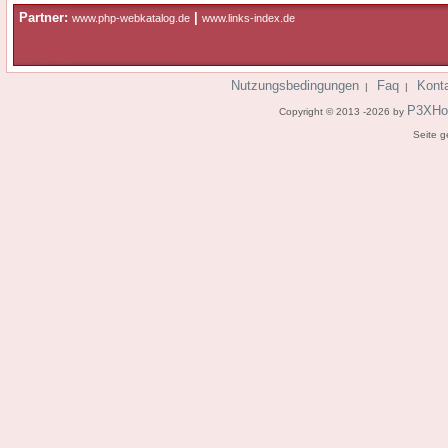
Partner:
|
www.php-webkatalog.de
www.links-index.de
Nutzungsbedingungen
Faq
Kont
|
|
P3XHo
Copyright © 2013 -2026 by
Seite g