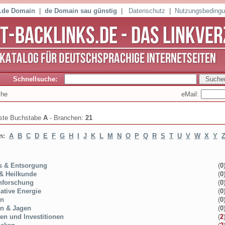
 .de Domain
|
de Domain sau günstig
|
Datenschutz
|
Nutzungsbeding
Schnellsuche:
eMail:
che
iste Buchstabe
A
- Branchen:
21
en:
A
B
C
D
E
F
G
H
I
J
K
L
M
N
O
P
Q
R
S
T
U
V
W
X
Y
s & Entsorgung
(
0
 & Heilkunde
(
0
nforschung
(
0
native Energie
(
0
ln
(
0
n & Jagen
(
0
en und Investitionen
(
2