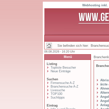
Webhosting inkl.
Sie befinden sich hier: Branchensu
06.08.2026 - 16:20 Uhr
Menü
Branchenl
Listing
Branch
Topliste Besucher
Neue Einträge
Suchen
Abris
Firmensuche A-Z
ärzte
Branchensuche A-Z
Ahne
Livesuche
Alter
TOP100
Ange
Suchtipps
Angel
Anlag
Eintrag