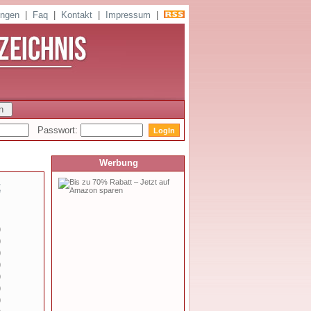
ungen
|
Faq
|
Kontakt
|
Impressum
|
Passwort:
Werbung
Z
)
)
)
)
)
)
)