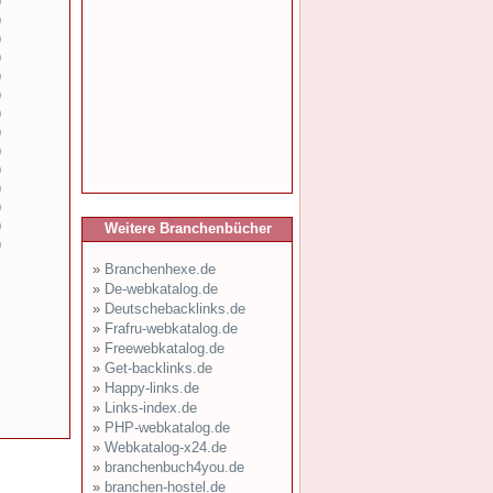
)
)
)
)
)
)
)
)
)
)
)
)
)
Weitere Branchenbücher
)
»
Branchenhexe.de
»
De-webkatalog.de
»
Deutschebacklinks.de
»
Frafru-webkatalog.de
»
Freewebkatalog.de
»
Get-backlinks.de
»
Happy-links.de
»
Links-index.de
»
PHP-webkatalog.de
»
Webkatalog-x24.de
»
branchenbuch4you.de
»
branchen-hostel.de