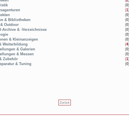
heken
(
2
istik
(
0
tsagenturen
(
1
tekten
(
0
ve & Bibliotheken
(
0
 & Outdoor
(
0
el-Archive & -Verzeichnisse
(
0
logie
(
0
onen & Kleinanzeigen
(
0
& Weiterbildung
(
4
ellungen & Galerien
(
0
ellungen & Messen
(
0
& Zubehör
(
1
eparatur & Tuning
(
0
Zurück