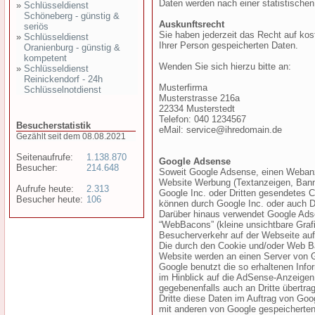
Daten werden nach einer statistische
»
Schlüsseldienst
Schöneberg - günstig &
Auskunftsrecht
seriös
Sie haben jederzeit das Recht auf kos
»
Schlüsseldienst
Ihrer Person gespeicherten Daten.
Oranienburg - günstig &
kompetent
Wenden Sie sich hierzu bitte an:
»
Schlüsseldienst
Reinickendorf - 24h
Musterfirma
Schlüsselnotdienst
Musterstrasse 216a
22334 Musterstedt
Telefon: 040 1234567
Besucherstatistik
eMail: service@ihredomain.de
Gezählt seit dem 08.08.2021
Seitenaufrufe:
1.138.870
Google Adsense
Besucher:
214.648
Soweit Google Adsense, einen Webanze
Website Werbung (Textanzeigen, Banner
Aufrufe heute:
2.313
Google Inc. oder Dritten gesendetes 
Besucher heute:
106
können durch Google Inc. oder auch D
Darüber hinaus verwendet Google Ads
“WebBacons” (kleine unsichtbare Graf
Besucherverkehr auf der Webseite au
Die durch den Cookie und/oder Web Ba
Website werden an einen Server von G
Google benutzt die so erhaltenen Inf
im Hinblick auf die AdSense-Anzeigen
gegebenenfalls auch an Dritte übertrag
Dritte diese Daten im Auftrag von Goo
mit anderen von Google gespeicherten