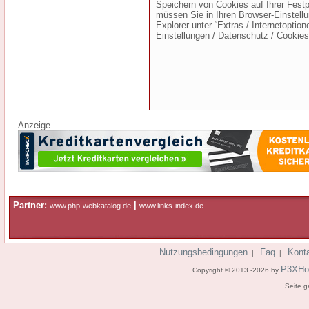
Speichern von Cookies auf Ihrer Fest
müssen Sie in Ihren Browser-Einstellu
Explorer unter “Extras / Internetoption
Einstellungen / Datenschutz / Cookies
Anzeige
Partner:
|
www.php-webkatalog.de
www.links-index.de
Nutzungsbedingungen
Faq
Kont
|
|
P3XHo
Copyright © 2013 -2026 by
Seite g