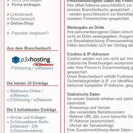
Info,s und Regeln
Personenbezogene Daten bei Prem
Firma eintragen
Ihre eMail-Adresse ausschließlich zur
unseres Branchenbuchs gespeichert. 
- werden ausschliesslich zur Bestell
Linknetzwerk
unserem Firmenrechner gespeichert.
Branchenbuch
Online-Shop
Weitergabe an Dritte
Ihre personenbezogenen Daten einschl
Passwort vergessen?
nicht an Dritte weitergegeben. Ausgen
zur Bestellabwicklung (Premiumeinträg
Fällen beschränkt sich der Umfang der
Aus dem Branchenbuch
Cookies & IP-Adressen
Cookies werden von uns nicht auf Ihre
statistische Berechnungen anonymisier
oder Ihrer Person in Zusammenhang ge
P3Xhosting / w3Networx
gespeichert.
Unser Branchenbuch enthält Funktione
Sicherheitsgründen (z.B. zur Identifik
Die letzten 10 Einträge
inklusiver kompletter IP-Adresse, ges
»
Webhoster-Online /
Statistische Daten
w3Networx
für unsere Statistik erheben und speic
»
P3Xhosting / w3Networx
übermittelt:
- Browsertyp und Version
Die 5 beliebtesten Einträge
- das verwendete Betriebssystem
- Referrer URL (die zuvor besuchte Sei
»
Akmaz und Kollegen
- IP-Adresse (anonymisiert)
»
Schlüsseldienst Berlin
- Uhrzeit der Serveranfrage.
Zehlendorf - 24h
Eine Zusammenführung dieser Daten m
Schlüsselnotdienst