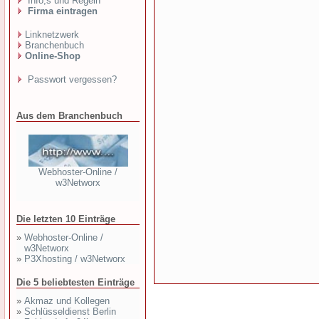
Info,s und Regeln
Firma eintragen
Linknetzwerk
Branchenbuch
Online-Shop
Passwort vergessen?
Aus dem Branchenbuch
Webhoster-Online /
w3Networx
Die letzten 10 Einträge
»
Webhoster-Online /
w3Networx
»
P3Xhosting / w3Networx
Die 5 beliebtesten Einträge
»
Akmaz und Kollegen
»
Schlüsseldienst Berlin