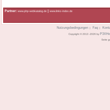
Partner:
|
www.php-webkatalog.de
www.links-index.de
Nutzungsbedingungen
Faq
Kont
|
|
P3XHo
Copyright © 2013 -2026 by
Seite g